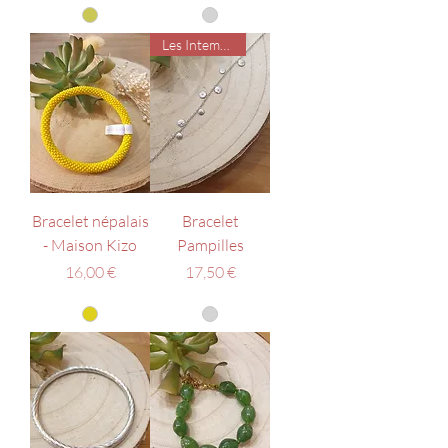
Les Intemporels
Bracelet népalais
Bracelet
- Maison Kizo
Pampilles
Prix
Prix
16,00 €
17,50 €