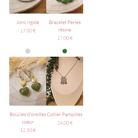
Jonc rigide
Bracelet Perles
résine
Prix
17,00 €
Prix
17,00 €
Boucles d'oreilles
Collier Pampilles
coeur
Prix
24,00 €
Prix
12,50 €