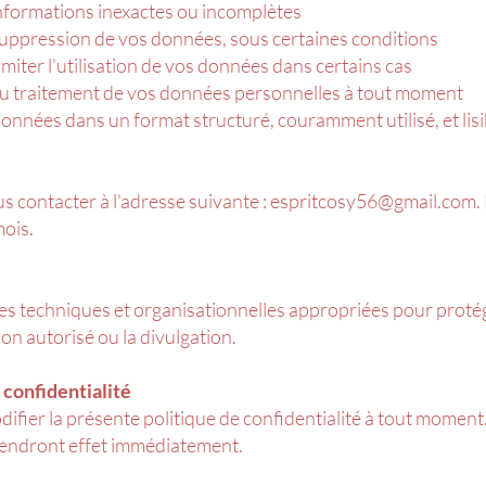
s informations inexactes ou incomplètes
 suppression de vos données, sous certaines conditions
 limiter l'utilisation de vos données dans certains cas
au traitement de vos données personnelles à tout moment
s données dans un format structuré, couramment utilisé, et lisi
us contacter à l'adresse suivante :
espritcosy56@gmail.com
.
ois.
 techniques et organisationnelles appropriées pour proté
 non autorisé ou la divulgation.
 confidentialité
ifier la présente politique de confidentialité à tout moment
prendront effet immédiatement.