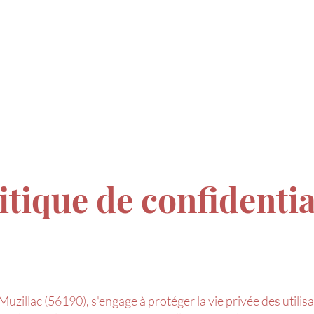
DECO
SENTEURS
MADE IN FRANCE
IDÉE
itique de confidentia
 Muzillac (56190), s'engage à protéger la vie privée des utilis