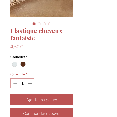
Elastique cheveux
fantaisie
Prix
4,50 €
Couleurs
*
Quantité
*
Ajouter au panier
Commander et payer