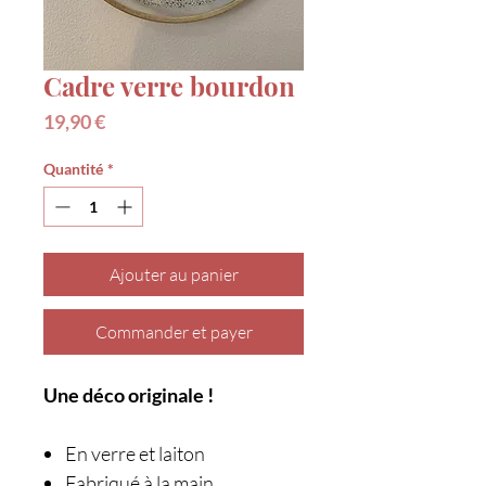
Cadre verre bourdon
Prix
19,90 €
Quantité
*
Ajouter au panier
Commander et payer
Une déco originale !
En verre et laiton
Fabriqué à la main