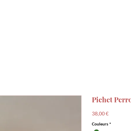
DECO
SENTEURS
MADE IN FRANCE
IDÉE
Pichet Perr
Prix
38,00 €
Couleurs
*