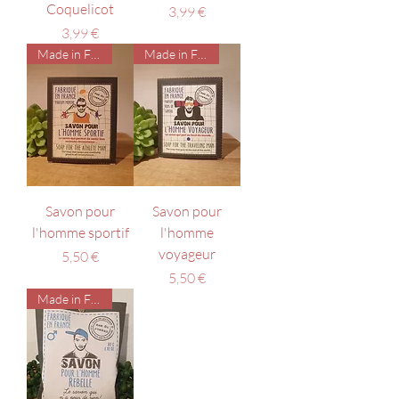
Coquelicot
Prix
3,99 €
Prix
3,99 €
Made in France
Made in France
Savon pour
Savon pour
l'homme sportif
l'homme
voyageur
Prix
5,50 €
Prix
5,50 €
Made in France