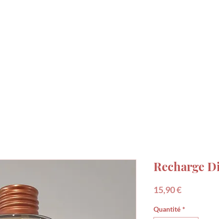
DECO
SENTEURS
MADE IN FRANCE
IDÉE
Recharge Di
Prix
15,90 €
Quantité
*