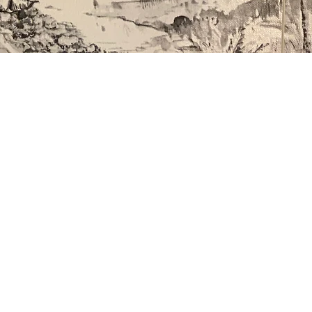
Aperçu rapide
Notre boutique
Politique
9 Rue d'Armorique
Livraisons et Retours
56190 MUZILLAC
CGV
Politique de confidentialit
é
Mardi au Samedi
Mentions Légales
9h30 - 12h30