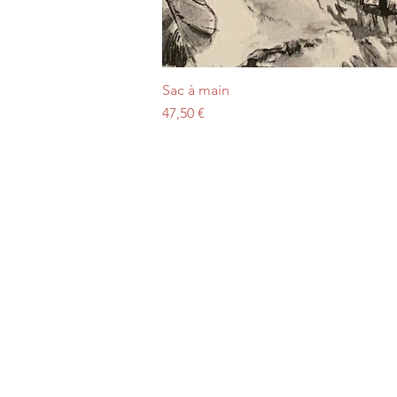
Sac à main
Prix
47,50 €
Plan du site
Accueil
Mode
Déco
Senteurs
Made In France